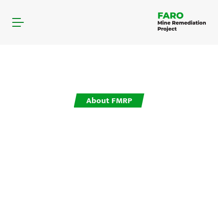
About FMRP
À propos de la FMRP
Le site de la mine de Faro est situé sur les terres
traditionnelles de la nation Kaska. Les autochtones
utilisaient les terres de la mine de Faro et de ses
environs bien avant l'existence de la mine et
continueront à les utiliser longtemps après la remise