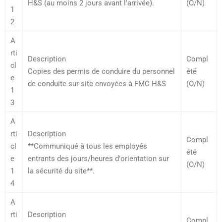
H&S (au moins 2 jours avant l'arrivée).
(O/N)
1
2
A
rti
Description
Compl
cl
Copies des permis de conduire du personnel
été
e
de conduite sur site envoyées à FMC H&S
(O/N)
1
3
A
rti
Description
Compl
cl
**Communiqué à tous les employés
été
e
entrants des jours/heures d'orientation sur
(O/N)
1
la sécurité du site**.
4
A
rti
Description
Compl