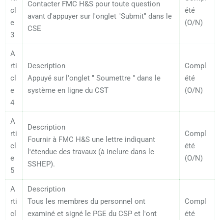
Contacter FMC H&S pour toute question
cl
été
avant d'appuyer sur l'onglet "Submit" dans le
e
(O/N)
CSE
3
A
rti
Description
Compl
cl
Appuyé sur l'onglet " Soumettre " dans le
été
e
système en ligne du CST
(O/N)
4
A
Description
rti
Compl
Fournir à FMC H&S une lettre indiquant
cl
été
l'étendue des travaux (à inclure dans le
e
(O/N)
SSHEP).
5
A
Description
rti
Tous les membres du personnel ont
Compl
cl
examiné et signé le PGE du CSP et l'ont
été