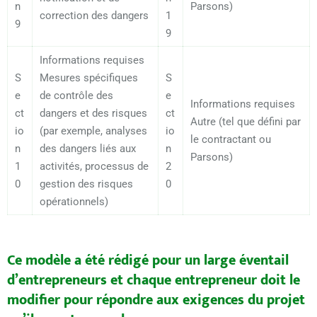
n
Parsons)
correction des dangers
1
9
9
Informations requises
S
Mesures spécifiques
S
e
de contrôle des
e
Informations requises
ct
dangers et des risques
ct
Autre (tel que défini par
io
(par exemple, analyses
io
le contractant ou
n
des dangers liés aux
n
Parsons)
1
activités, processus de
2
0
gestion des risques
0
opérationnels)
Ce modèle a été rédigé pour un large éventail
d’entrepreneurs et chaque entrepreneur doit le
modifier pour répondre aux exigences du projet