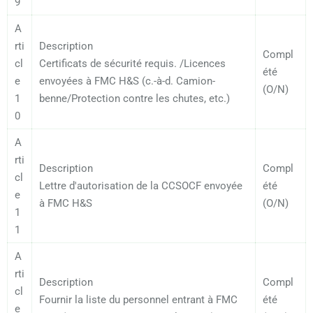
9
A
rti
Description
Compl
cl
Certificats de sécurité requis. /Licences
été
e
envoyées à FMC H&S (c.-à-d. Camion-
(O/N)
1
benne/Protection contre les chutes, etc.)
0
A
rti
Description
Compl
cl
Lettre d'autorisation de la CCSOCF envoyée
été
e
à FMC H&S
(O/N)
1
1
A
rti
Description
Compl
cl
Fournir la liste du personnel entrant à FMC
été
e