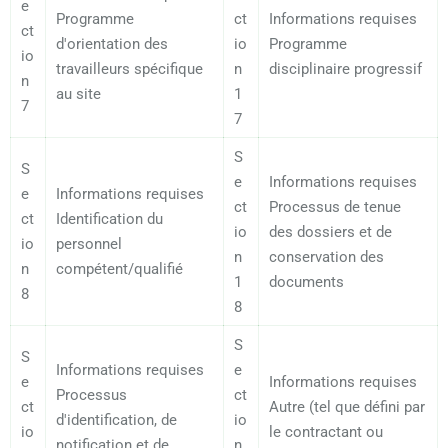
e
Programme
ct
Informations requises
ct
d'orientation des
io
Programme
io
travailleurs spécifique
n
disciplinaire progressif
n
au site
1
7
7
S
S
e
Informations requises
e
Informations requises
ct
Processus de tenue
ct
Identification du
io
des dossiers et de
io
personnel
n
conservation des
n
compétent/qualifié
1
documents
8
8
S
S
Informations requises
e
e
Informations requises
Processus
ct
ct
Autre (tel que défini par
d'identification, de
io
io
le contractant ou
notification et de
n