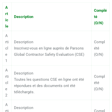
A
Complé
rt
Description
té
ic
(O/N)
le
A
rti
Description
Compl
cl
Inscrivez-vous en ligne auprès de Parsons
été
e
Global Contractor Safety Evaluation (CSE)
(O/N)
1
A
Description
rti
Compl
Toutes les questions CSE en ligne ont été
cl
été
répondues et des documents ont été
e
(O/N)
téléchargés.
2
A
Description
rti
Compl