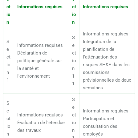
ct
Informations requises
ct
Informations requises
io
io
n
n
Informations requises
S
S
Intégration de la
Informations requises
e
e
planification de
Déclaration de
ct
ct
l'atténuation des
politique générale sur
io
io
risques SH&E dans les
la santé et
n
n
soumissions
l'environnement
1
1
prévisionnelles de deux
1
semaines
S
S
e
e
Informations requises
Informations requises
ct
ct
Participation et
Évaluation de l'étendue
io
io
consultation des
des travaux
n
n
employés
1