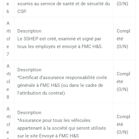
e
soumis au service de santé et de sécurité du
(O/N)
6
CSP.
A
rti
Description
Compl
cl
Le SSHEP est créé, examiné et signé par
été
e
tous les employés et envoyé à FMC H&S.
(O/N)
7
A
Description
rti
Compl
*Certificat d'assurance responsabilité civile
cl
été
générale à FMC H&S (ou dans le cadre de
e
(O/N)
l'attribution du contrat).
8
A
Description
rti
Compl
*Assurance pour tous les véhicules
cl
été
appartenant à la société qui seront utilisés
e
(O/N)
sur le site Envoyé à FMC H&S