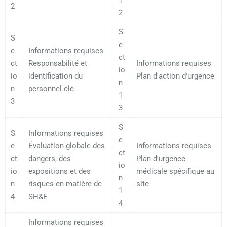
2
2
S
S
e
e
Informations requises
ct
ct
Responsabilité et
Informations requises
io
io
identification du
Plan d'action d'urgence
n
n
personnel clé
1
3
3
S
S
Informations requises
e
e
Évaluation globale des
Informations requises
ct
ct
dangers, des
Plan d'urgence
io
io
expositions et des
médicale spécifique au
n
n
risques en matière de
site
1
4
SH&E
4
Informations requises