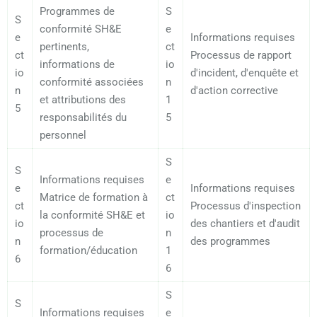
Programmes de
S
S
conformité SH&E
e
e
Informations requises
pertinents,
ct
ct
Processus de rapport
informations de
io
io
d'incident, d'enquête et
conformité associées
n
n
d'action corrective
et attributions des
1
5
responsabilités du
5
personnel
S
S
Informations requises
e
e
Informations requises
Matrice de formation à
ct
ct
Processus d'inspection
la conformité SH&E et
io
io
des chantiers et d'audit
processus de
n
n
des programmes
formation/éducation
1
6
6
S
S
Informations requises
e